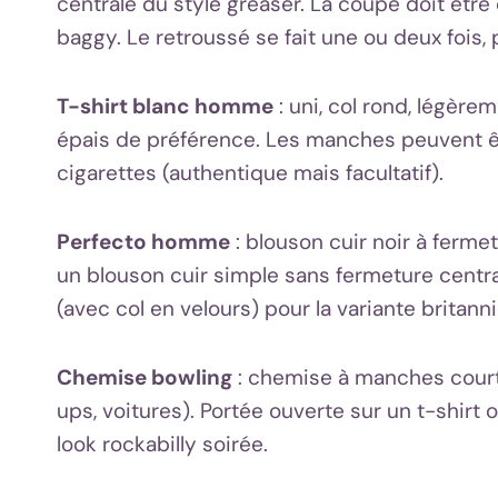
centrale du style greaser. La coupe doit être
baggy. Le retroussé se fait une ou deux fois, p
T-shirt blanc homme
: uni, col rond, légèr
épais de préférence. Les manches peuvent êt
cigarettes (authentique mais facultatif).
Perfecto homme
: blouson cuir noir à ferme
un blouson cuir simple sans fermeture centra
(avec col en velours) pour la variante britann
Chemise bowling
: chemise à manches court
ups, voitures). Portée ouverte sur un t-shirt 
look rockabilly soirée.