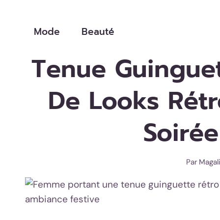
Aller
au
Mode
Beauté
contenu
Tenue Guinguet
De Looks Rétr
Soirée
Par
Magal