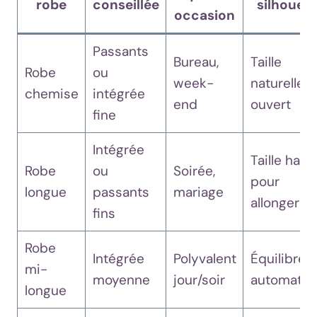
robe
conseillée
silhouett
occasion
Passants
Bureau,
Taille
Robe
ou
week-
naturelle, c
chemise
intégrée
end
ouvert
fine
Intégrée
Taille haut
Robe
ou
Soirée,
pour
longue
passants
mariage
allonger
fins
Robe
Intégrée
Polyvalent
Équilibre
mi-
moyenne
jour/soir
automatiq
longue