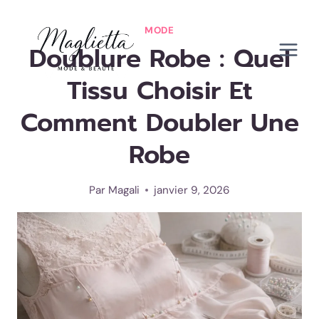
Aller
au
MODE
Doublure Robe : Quel
contenu
Tissu Choisir Et
Comment Doubler Une
Robe
Par
Magali
janvier 9, 2026