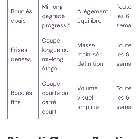
Mi-long
Toutes
Bouclés
Allègement,
dégradé
les 6–8
épais
équilibre
progressif
semain
Coupe
Masse
Toutes
Frisés
longue ou
maîtrisée,
les 6
denses
mi-long
définition
semain
étagé
Coupe
Volume
Toutes
Bouclés
courte ou
visuel
les 6
fins
carré
amplifié
semain
court