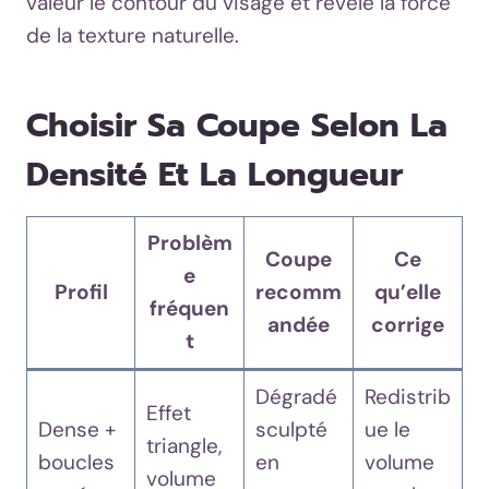
valeur le contour du visage et révèle la force
de la texture naturelle.
Choisir Sa Coupe Selon La
Densité Et La Longueur
Problèm
Coupe
Ce
e
Profil
recomm
qu’elle
fréquen
andée
corrige
t
Dégradé
Redistrib
Effet
Dense +
sculpté
ue le
triangle,
boucles
en
volume
volume