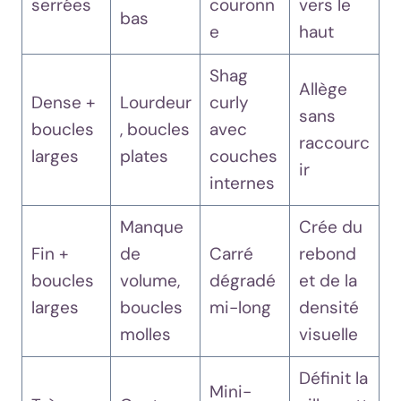
serrées
couronn
vers le
bas
e
haut
Shag
Allège
Dense +
Lourdeur
curly
sans
boucles
, boucles
avec
raccourc
larges
plates
couches
ir
internes
Manque
Crée du
Fin +
de
Carré
rebond
boucles
volume,
dégradé
et de la
larges
boucles
mi-long
densité
molles
visuelle
Définit la
Mini-