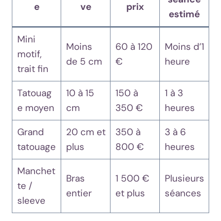
e
ve
prix
estimé
Mini
Moins
60 à 120
Moins d’1
motif,
de 5 cm
€
heure
trait fin
Tatouag
10 à 15
150 à
1 à 3
e moyen
cm
350 €
heures
Grand
20 cm et
350 à
3 à 6
tatouage
plus
800 €
heures
Manchet
Bras
1 500 €
Plusieurs
te /
entier
et plus
séances
sleeve