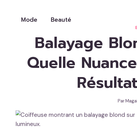
Aller
au
Mode
Beauté
contenu
Balayage Blon
Quelle Nuance
Résultat
Par
Magal