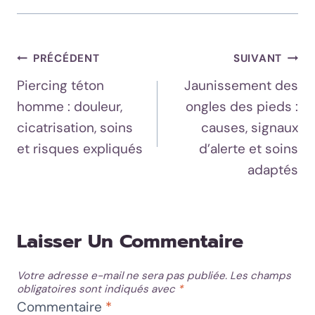
Navigation
PRÉCÉDENT
SUIVANT
Piercing téton
Jaunissement des
De
homme : douleur,
ongles des pieds :
L’article
cicatrisation, soins
causes, signaux
et risques expliqués
d’alerte et soins
adaptés
Laisser Un Commentaire
Votre adresse e-mail ne sera pas publiée.
Les champs
obligatoires sont indiqués avec
*
Commentaire
*