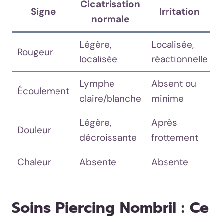
Cicatrisation
Signe
Irritation
normale
Légère,
Localisée,
Rougeur
localisée
réactionnelle
c
Lymphe
Absent ou
Écoulement
claire/blanche
minime
j
Légère,
Après
P
Douleur
décroissante
frottement
c
Chaleur
Absente
Absente
Soins Piercing Nombril : Ce