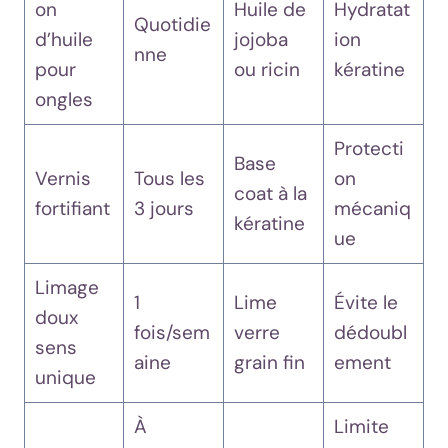
on
Huile de
Hydratat
Quotidie
d’huile
jojoba
ion
nne
pour
ou ricin
kératine
ongles
Protecti
Base
Vernis
Tous les
on
coat à la
fortifiant
3 jours
mécaniq
kératine
ue
Limage
1
Lime
Évite le
doux
fois/sem
verre
dédoubl
sens
aine
grain fin
ement
unique
À
Limite