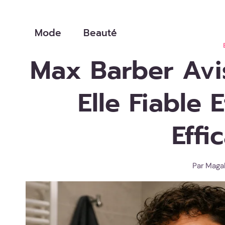
Aller
au
Mode
Beauté
contenu
Max Barber Avis
Elle Fiable 
Effi
Par
Magal