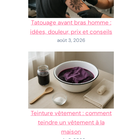
Tatouage avant bras homme :
idées, douleur, prix et conseils
août 3, 2026
Teinture vêtement : comment
teindre un vêtement à la
maison