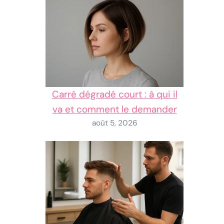
Carré dégradé court : à qui il
va et comment le demander
août 5, 2026