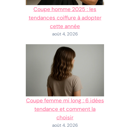
Coupe homme 2025 : les
tendances coiffure à adopter
cette année
août 4, 2026
Coupe femme mi long : 6 idées
tendance et comment la
choisir
août 4, 2026