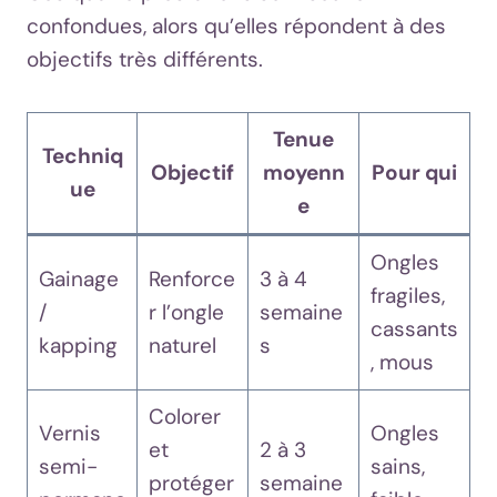
confondues, alors qu’elles répondent à des
objectifs très différents.
Tenue
Techniq
Objectif
moyenn
Pour qui
ue
e
Ongles
Gainage
Renforce
3 à 4
fragiles,
/
r l’ongle
semaine
cassants
kapping
naturel
s
, mous
Colorer
Vernis
Ongles
et
2 à 3
semi-
sains,
protéger
semaine