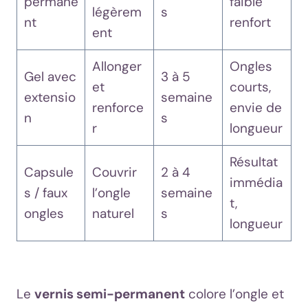
permane
faible
légèrem
s
nt
renfort
ent
Allonger
Ongles
Gel avec
3 à 5
et
courts,
extensio
semaine
renforce
envie de
n
s
r
longueur
Résultat
Capsule
Couvrir
2 à 4
immédia
s / faux
l’ongle
semaine
t,
ongles
naturel
s
longueur
Le
vernis semi-permanent
colore l’ongle et