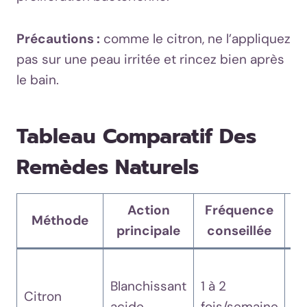
Précautions :
comme le citron, ne l’appliquez
pas sur une peau irritée et rincez bien après
le bain.
Tableau Comparatif Des
Remèdes Naturels
Action
Fréquence
À
Méthode
principale
conseillée
Pe
Blanchissant
1 à 2
irr
Citron
acide
fois/semaine
cu