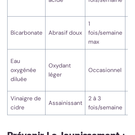
ab
1
On
Bicarbonate
Abrasif doux
fois/semaine
tr
max
ou
Pe
Eau
Oxydant
se
oxygénée
Occasionnel
léger
us
diluée
ré
Vinaigre de
2 à 3
Pl
Assainissant
cidre
fois/semaine
ou