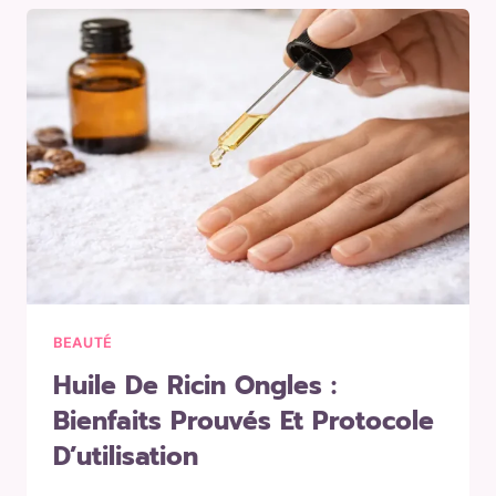
SANS
VOLUME
:
LES
COUPES
QUI
CHANGENT
TOUT
(ET
CELLES
À
FUIR)
BEAUTÉ
Huile De Ricin Ongles :
Bienfaits Prouvés Et Protocole
D’utilisation