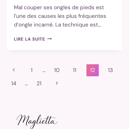
Mal couper ses ongles de pieds est
l’une des causes les plus fréquentes
d’ongle incarné. La technique est…
COUPER
LIRE LA SUITE
LES
ONGLES
DES
PIEDS
Navigation
Page
1
…
10
11
12
13
CORRECTEMENT
De
POUR
précédente
Page
14
…
21
ÉVITER
Page
L’ONGLE
suivante
INCARNÉ