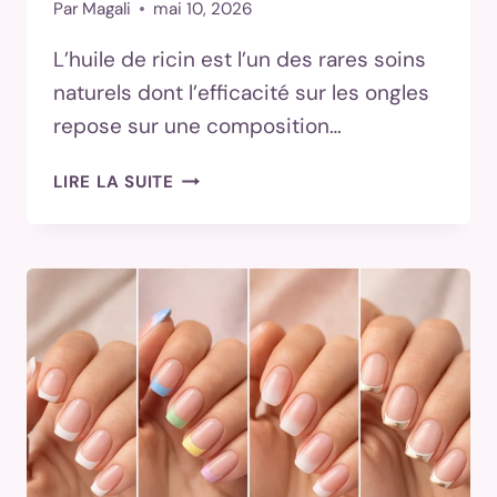
Par
Magali
mai 10, 2026
L’huile de ricin est l’un des rares soins
naturels dont l’efficacité sur les ongles
repose sur une composition…
HUILE
LIRE LA SUITE
DE
RICIN
ONGLES
:
BIENFAITS
PROUVÉS
ET
PROTOCOLE
D’UTILISATION