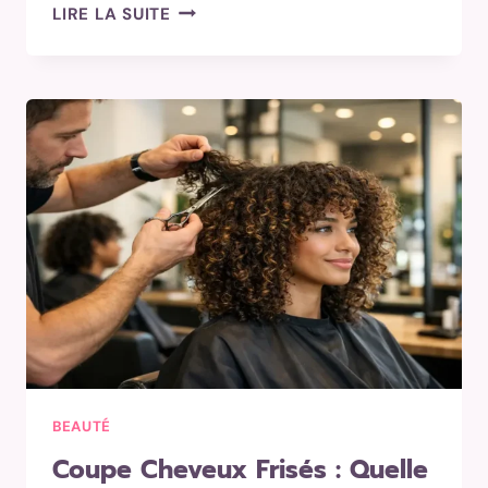
FRENCH
LIRE LA SUITE
MANUCURE
MODERNE
:
TOUTES
LES
VARIANTES
TENDANCES
POUR
CHOISIR
LA
BONNE
BEAUTÉ
Coupe Cheveux Frisés : Quelle