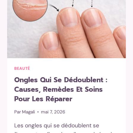
T-
ON
EN
INSTITUT
OU
À
DOMICILE
?
BEAUTÉ
Ongles Qui Se Dédoublent :
Causes, Remèdes Et Soins
Pour Les Réparer
Par
Magali
mai 7, 2026
Les ongles qui se dédoublent se