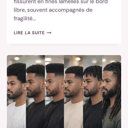
fissurent en fines lamelles sur le bord
libre, souvent accompagnés de
fragilité…
ONGLES
LIRE LA SUITE
QUI
SE
DÉDOUBLENT
:
CAUSES,
REMÈDES
ET
SOINS
POUR
LES
RÉPARER