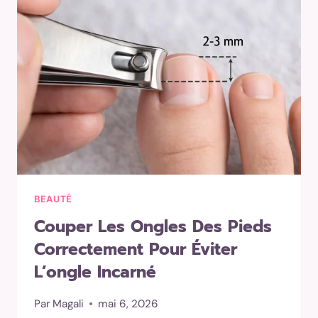
MEILLEURES
OPTIONS
SELON
TON
STYLE
ET
TON
ENTRETIEN
BEAUTÉ
Couper Les Ongles Des Pieds
Correctement Pour Éviter
L’ongle Incarné
Par
Magali
mai 6, 2026