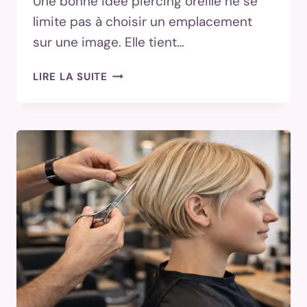
Une bonne idée piercing oreille ne se
limite pas à choisir un emplacement
sur une image. Elle tient…
IDÉE
LIRE LA SUITE
PIERCING
OREILLE
:
LOBE,
CARTILAGE,
COMPOSITIONS
—
COMMENT
CHOISIR
SELON
SON
PROFIL